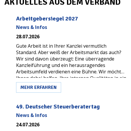
AKTUELLES AUS DEM VERBAND
Arbeitgebersiegel 2027
News & Infos
28.07.2026
Gute Arbeit ist in Ihrer Kanzlei vermutlich
Standard. Aber weiß der Arbeitsmarkt das auch?
Wir sind davon überzeugt: Eine überragende
Kanzleiführung und ein herausragendes
Arbeitsumfeld verdienen eine Bühne. Wir möchten
Ihnen dabei helfen, Ihre internen Qualitäten in ein
sichtbares Markenzeichen zu verwandeln. Genau
MEHR ERFAHREN
dafür wurde das Qualitätssiegel
„Exzellenter Arbeitgeber“ geschaffen.
49. Deutscher Steuerberatertag
Alle Informationen zum Ablauf finden sie hier:
News & Infos
24.07.2026