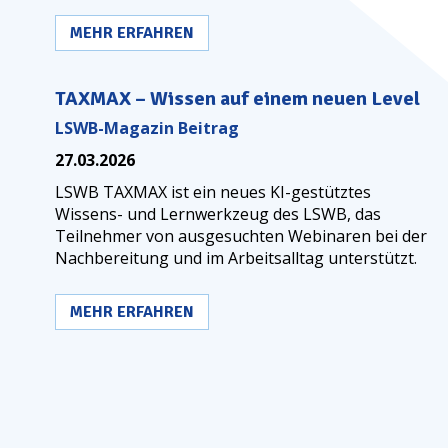
schönen Gegenüberstellung von Materie und
Geist ist wohl der Philosoph und Bischof George
MEHR ERFAHREN
Berkeley (1685–1753), der sich schon damals
intensiv mit Materie, Geist und der Wahrnehmung
der Realität beschäftigt hat.
TAXMAX – Wissen auf einem neuen Level
LSWB-Magazin Beitrag
27.03.2026
LSWB
TAXMAX ist ein neues
KI
-gestütztes
Wissens- und Lernwerkzeug des
LSWB
, das
Teilnehmer von ausgesuchten Webinaren bei der
Nachbereitung und im Arbeitsalltag unterstützt.
MEHR ERFAHREN