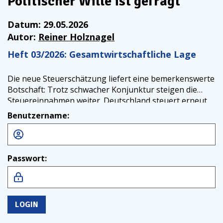
Politischer Wille ist gefragt
Datum:
29.05.2026
Autor:
Reiner
Holznagel
Heft 03/2026: Gesamtwirtschaftliche Lage
Die neue Steuerschätzung liefert eine bemerkenswerte
Botschaft: Trotz schwacher Konjunktur steigen die
Steuereinnahmen weiter. Deutschland steuert erneut
auf Rekordeinnahmen zu. Gleichzeitig bleibt das
Benutzername:
Wirtschaftswachstum schwach, Unternehmen
investieren zurückhaltend, Insolvenzen nehmen zu,
und die industrielle Basis verliert weiter an Dynamik.
Passwort:
LOGIN