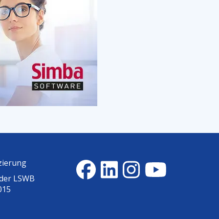
zierung
 der
LSWB
015