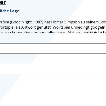
er
liche Lage
rzfilm (Good Night, 1987) hat Homer Simpson zu seinem So
ortspiel als Antwort genutzt (Wortspiel unbedingt googeln
ieser schönen Gegenüberstellung von Materie und Geist ist
Berkeley (1685–1753), der sich schon damals intensiv mit
g der Realität beschäftigt hat.