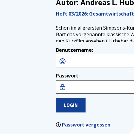
Autor:
Andreas L.
Hub
Heft 03/2026: Gesamtwirtschaft
Schon im allerersten Simpsons-Ku
Bart das vorgenannte klassische W
den Kurzfilm ansehen!). Urheber d
der Philosoph und Bischof George 
Benutzername:
Materie, Geist und der Wahrnehmun
Passwort:
LOGIN
Passwort vergessen