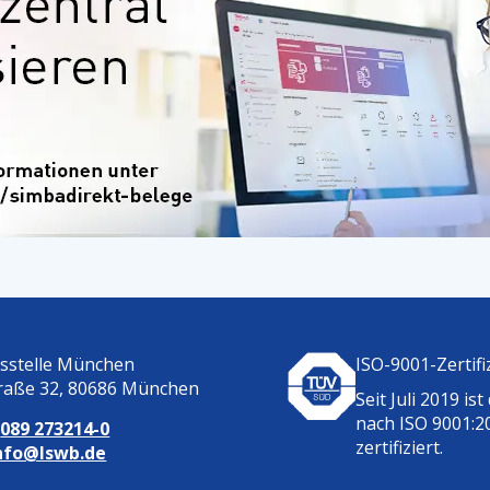
tsstelle München
ISO-9001-Zertifi
raße 32, 80686 München
Seit Juli 2019 ist
nach ISO 9001:2
:
089 273214-0
zertifiziert.
nfo@lswb.de