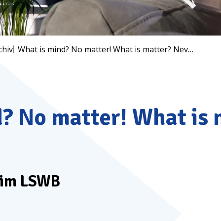
chiv
What is mind? No matter! What is matter? Never mind!
? No matter! What is 
 im
LSWB