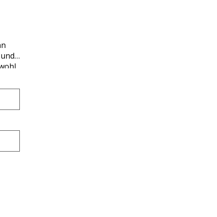
hn
 und
 wohl