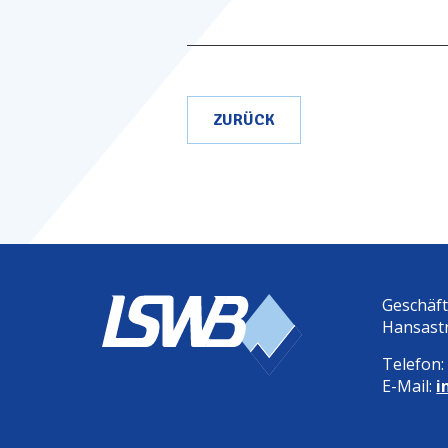
ZURÜCK
Geschäf
Hansast
Telefon
E-Mail:
i