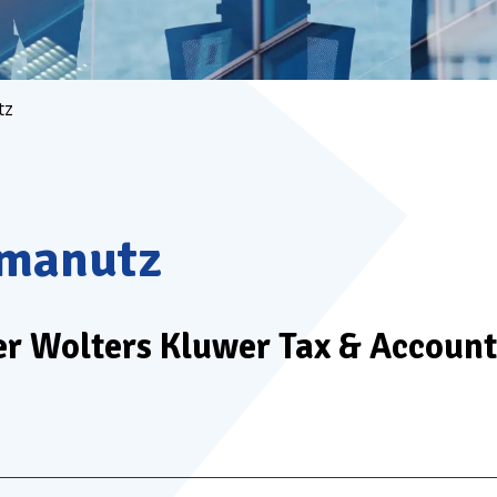
tz
manutz
er Wolters Kluwer Tax & Accoun