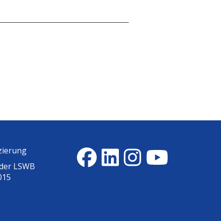
zierung
 der
LSWB
015