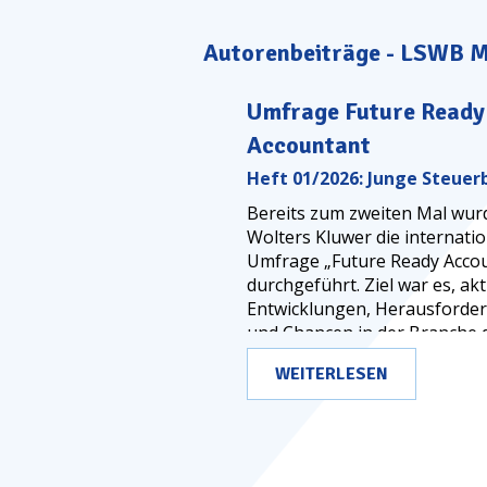
Autorenbeiträge - LSWB 
Umfrage
Future Ready
Accountant
Heft 01/2026: Junge Steuer
Bereits zum zweiten Mal wur
Wolters ­Kluwer die internati
Umfrage „
Future Ready Acco
durchgeführt. Ziel war es, ­akt
Entwicklungen, Herausforde
und Chancen in der Branche 
steuerberatenden Berufe zu 
WEITERLESEN
Mehr als 2.700 Fachleute aus
Ländern haben ihre Perspekt
eingebracht und damit ein
umfassendes Bild gezeichnet,
die Steuerberatung weiterent