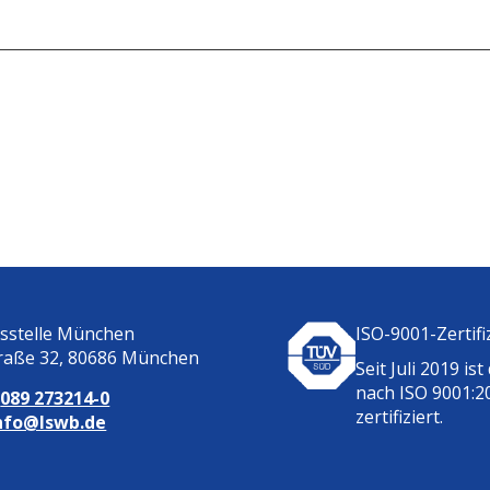
tsstelle München
ISO-9001-Zertifi
raße 32, 80686 München
Seit Juli 2019 ist
nach ISO 9001:2
:
089 273214-0
zertifiziert.
nfo@lswb.de