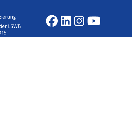
zierung
 der
LSWB
015
erklärung
Barriere melden