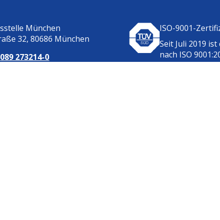
tsstelle München
ISO-9001-Zertifi
raße 32, 80686 München
Seit Juli 2019 ist
nach ISO 9001:2
:
089 273214-0
zertifiziert.
nfo@lswb.de
line
Impressum
Datenschutz
Bildnachweise
Barrierefreiheits