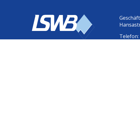
Geschäf
Hansast
Telefon
E-Mail:
i
Presse & Media
Karriere
Kontakt
Fachberater-Hot
©
LSWB 2026