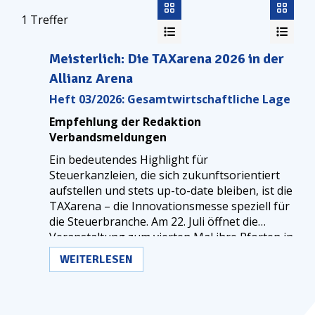
1
Treffer
Meisterlich: Die TAXarena 2026 in der
Allianz Arena
Heft 03/2026: Gesamtwirtschaftliche Lage
Empfehlung der Redaktion
Verbandsmeldungen
Ein bedeutendes Highlight für
Steuerkanzleien, die sich zukunftsorientiert
aufstellen und stets up-to-date bleiben, ist die
TAXarena – die Innovationsmesse speziell für
die Steuerbranche. Am 22. Juli öffnet die
Veranstaltung zum vierten Mal ihre Pforten in
der bayerischen Landeshauptstadt München.
WEITERLESEN
In diesem Jahr wird mit einem noch größeren
Besucherandrang gerechnet als je zuvor. Der
Grund dafür ist der spannende
Veranstaltungsort: die beeindruckende Allianz