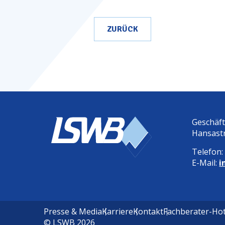
ZURÜCK
Geschäf
Hansast
Telefon
E-Mail:
i
Presse & Media
Karriere
Kontakt
Fachberater-Hot
©
LSWB 2026