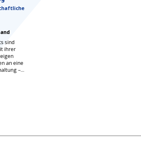
chaftliche
tand
s sind
it ihrer
teigen
en an eine
haltung –