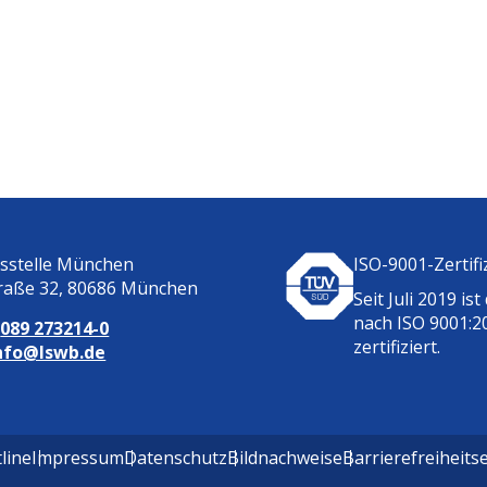
tsstelle München
ISO-9001-Zertifi
raße 32, 80686 München
Seit Juli 2019 ist
nach ISO 9001:2
:
089 273214-0
zertifiziert.
nfo@lswb.de
line
Impressum
Datenschutz
Bildnachweise
Barrierefreiheits