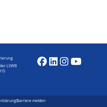
zierung
 der
LSWB
015
erklärung
Barriere melden